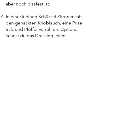
aber noch bissfest ist.
In einer kleinen Schüssel Zitronensaft,
den gehackten Knoblauch, eine Prise
Salz und Pfeffer verrühren. Optional
kannst du das Dressing leicht
erwärmen, um den Knoblauch milder
zu machen.
Die Pouletbrust auf einem Teller
anrichten. Den Brokkoli daneben legen
und mit dem Zitronen-Knoblauch-
Dressing beträufeln.
Guten Appetit!