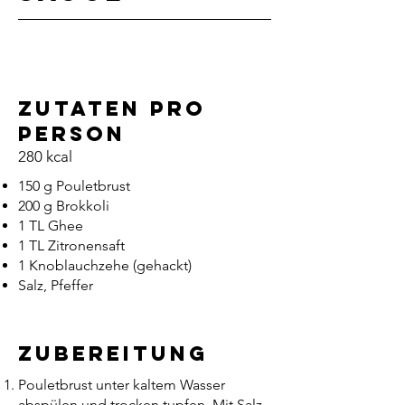
ZUtaten pro
PersoN
280 kcal
150 g Pouletbrust
200 g Brokkoli
1 TL Ghee
1 TL Zitronensaft
1 Knoblauchzehe (gehackt)
Salz, Pfeffer
Zubereitung
Pouletbrust unter kaltem Wasser
abspülen und trocken tupfen. Mit Salz