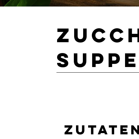
Zucch
Supp
ZUtate