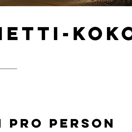
etti-Kok
e
n pro PersoN