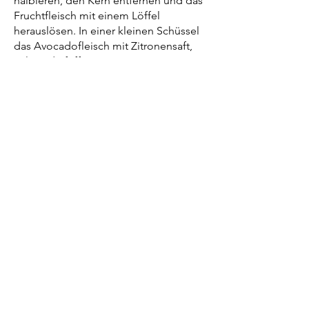
halbieren, den Kern entfernen und das
Fruchtfleisch mit einem Löffel
herauslösen. In einer kleinen Schüssel
das Avocadofleisch mit Zitronensaft,
Salz und Pfeffer cremig pürieren.
Servieren: Das Zoodles-Gemüse auf
einem Teller anrichten und den
Avocado-Dip als Beilage servieren.
Guten Appetit!