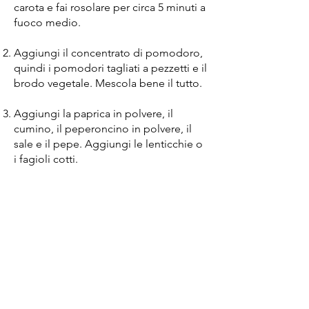
carota e fai rosolare per circa 5 minuti a
fuoco medio.
Aggiungi il concentrato di pomodoro,
quindi i pomodori tagliati a pezzetti e il
brodo vegetale. Mescola bene il tutto.
Aggiungi la paprica in polvere, il
cumino, il peperoncino in polvere, il
sale e il pepe. Aggiungi le lenticchie o
i fagioli cotti.
Fai cuocere il chili a fuoco medio per
20-30 minuti, finché le verdure non
saranno morbide e i sapori non si
saranno combinati. Mescola di tanto in
tanto.
Servi in una ciotola e guarnisci con
prezzemolo o coriandolo fresco.