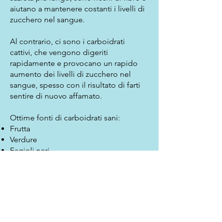
aiutano a mantenere costanti i livelli di
zucchero nel sangue.
Al contrario, ci sono i carboidrati
cattivi, che vengono digeriti
rapidamente e provocano un rapido
aumento dei livelli di zucchero nel
sangue, spesso con il risultato di farti
sentire di nuovo affamato.
Ottime fonti di carboidrati sani:
Frutta
Verdure
Fagioli neri
Lenticchie
Riso (preferibilmente basmati o riso
venere)
Fiocchi d'avena
Quinoa
Amaranto