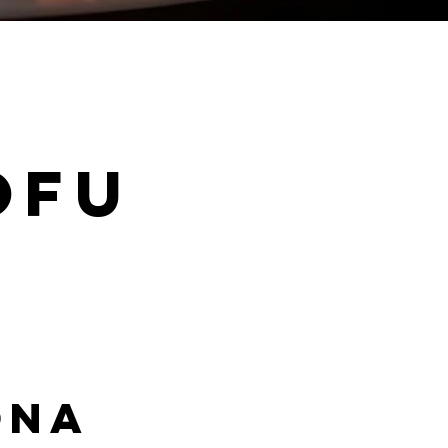
ofu
ona