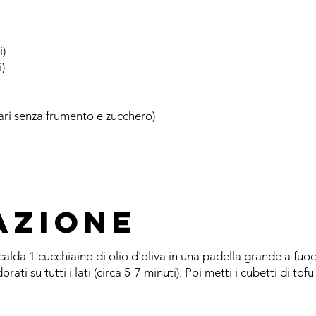
i)
i)
mari senza frumento e zucchero)
azione
 Scalda 1 cucchiaino di olio d'oliva in una padella grande a fuo
ti su tutti i lati (circa 5-7 minuti). Poi metti i cubetti di tof